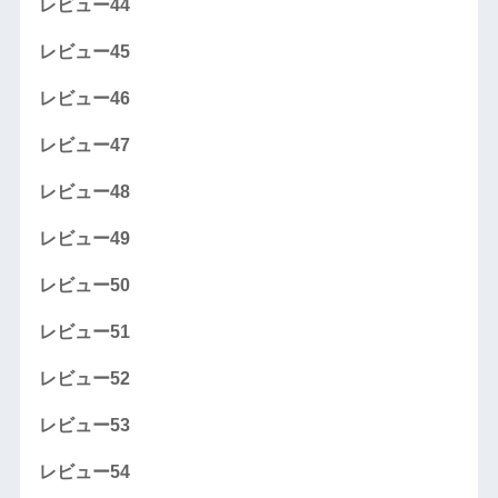
レビュー44
レビュー45
レビュー46
レビュー47
レビュー48
レビュー49
レビュー50
レビュー51
レビュー52
レビュー53
レビュー54