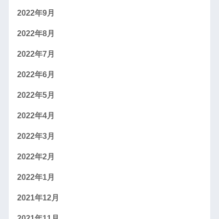
2022年9月
2022年8月
2022年7月
2022年6月
2022年5月
2022年4月
2022年3月
2022年2月
2022年1月
2021年12月
2021年11月