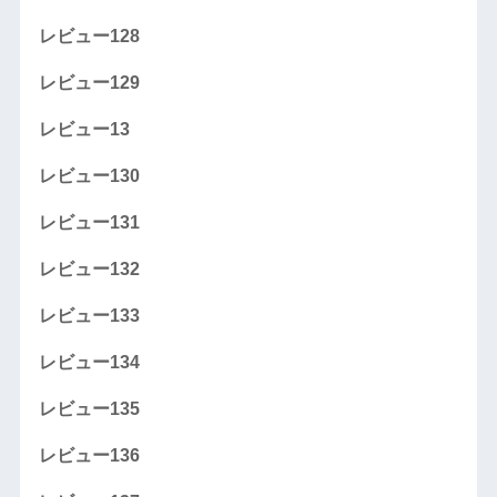
レビュー128
レビュー129
レビュー13
レビュー130
レビュー131
レビュー132
レビュー133
レビュー134
レビュー135
レビュー136