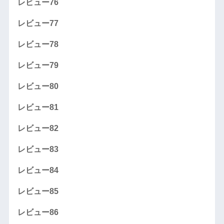
レビュー76
レビュー77
レビュー78
レビュー79
レビュー80
レビュー81
レビュー82
レビュー83
レビュー84
レビュー85
レビュー86