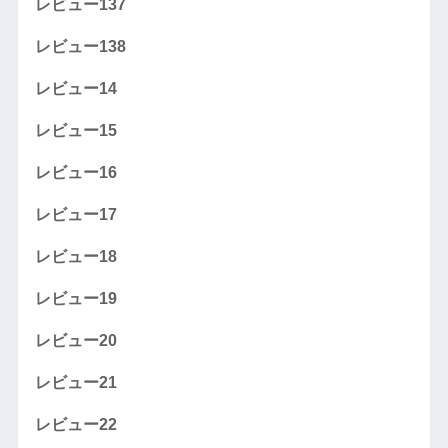
レビュー137
レビュー138
レビュー14
レビュー15
レビュー16
レビュー17
レビュー18
レビュー19
レビュー20
レビュー21
レビュー22