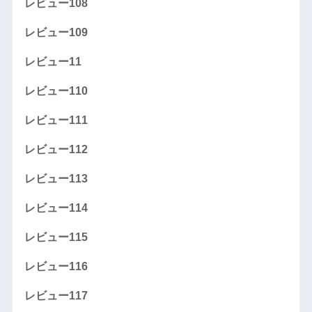
レビュー108
レビュー109
レビュー11
レビュー110
レビュー111
レビュー112
レビュー113
レビュー114
レビュー115
レビュー116
レビュー117