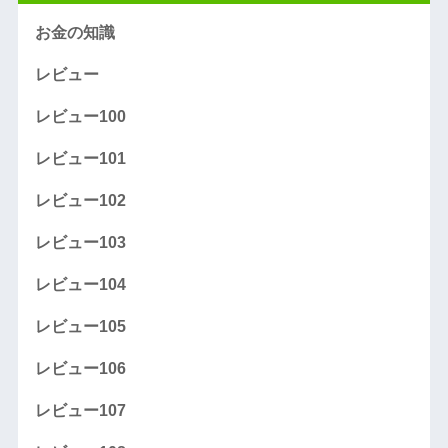
お金の知識
レビュー
レビュー100
レビュー101
レビュー102
レビュー103
レビュー104
レビュー105
レビュー106
レビュー107