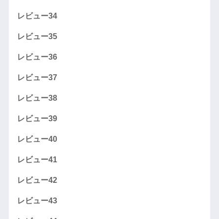
レビュー34
レビュー35
レビュー36
レビュー37
レビュー38
レビュー39
レビュー40
レビュー41
レビュー42
レビュー43