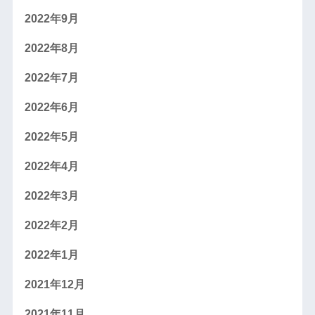
2022年9月
2022年8月
2022年7月
2022年6月
2022年5月
2022年4月
2022年3月
2022年2月
2022年1月
2021年12月
2021年11月