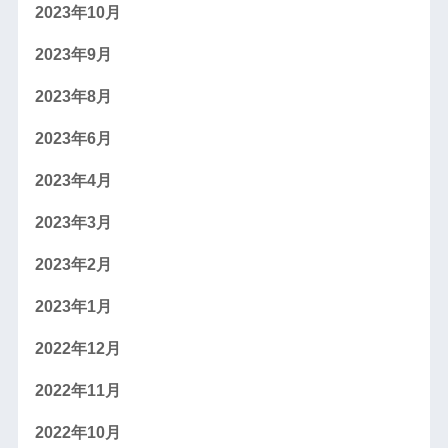
2023年10月
2023年9月
2023年8月
2023年6月
2023年4月
2023年3月
2023年2月
2023年1月
2022年12月
2022年11月
2022年10月