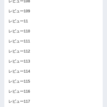
レビュー108
レビュー109
レビュー11
レビュー110
レビュー111
レビュー112
レビュー113
レビュー114
レビュー115
レビュー116
レビュー117