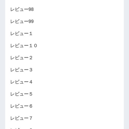
レビュー98
レビュー99
レビュー１
レビュー１０
レビュー２
レビュー３
レビュー４
レビュー５
レビュー６
レビュー７