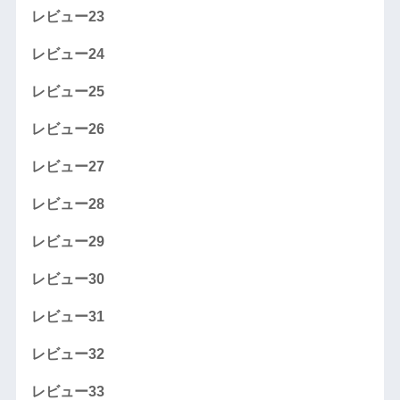
レビュー23
レビュー24
レビュー25
レビュー26
レビュー27
レビュー28
レビュー29
レビュー30
レビュー31
レビュー32
レビュー33