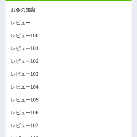
お金の知識
レビュー
レビュー100
レビュー101
レビュー102
レビュー103
レビュー104
レビュー105
レビュー106
レビュー107