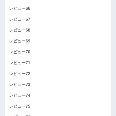
レビュー66
レビュー67
レビュー68
レビュー69
レビュー70
レビュー71
レビュー72
レビュー73
レビュー74
レビュー75