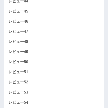
レビュー44
レビュー45
レビュー46
レビュー47
レビュー48
レビュー49
レビュー50
レビュー51
レビュー52
レビュー53
レビュー54