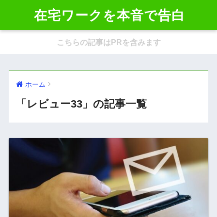
在宅ワークを本音で告白
こちらの記事はPRを含みます
ホーム
「レビュー33」の記事一覧