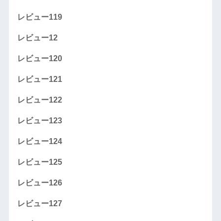
レビュー119
レビュー12
レビュー120
レビュー121
レビュー122
レビュー123
レビュー124
レビュー125
レビュー126
レビュー127