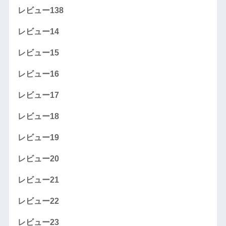
レビュー138
レビュー14
レビュー15
レビュー16
レビュー17
レビュー18
レビュー19
レビュー20
レビュー21
レビュー22
レビュー23