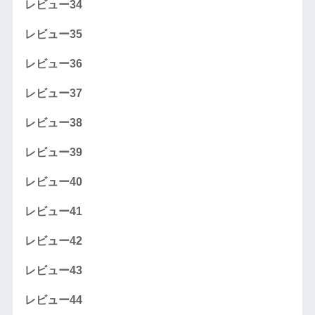
レビュー34
レビュー35
レビュー36
レビュー37
レビュー38
レビュー39
レビュー40
レビュー41
レビュー42
レビュー43
レビュー44