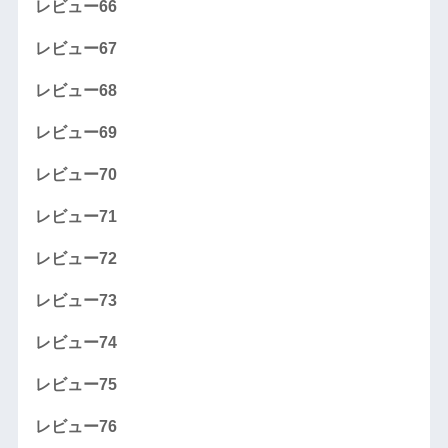
レビュー66
レビュー67
レビュー68
レビュー69
レビュー70
レビュー71
レビュー72
レビュー73
レビュー74
レビュー75
レビュー76