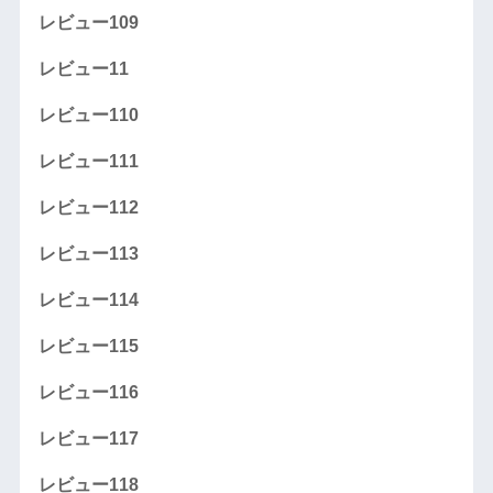
レビュー109
レビュー11
レビュー110
レビュー111
レビュー112
レビュー113
レビュー114
レビュー115
レビュー116
レビュー117
レビュー118