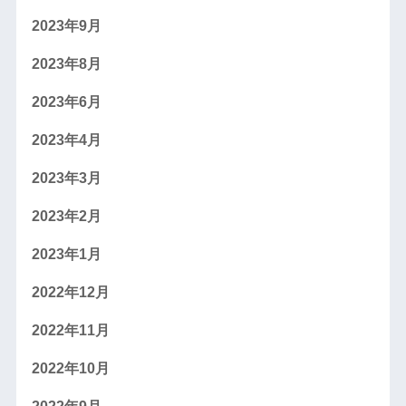
2023年9月
2023年8月
2023年6月
2023年4月
2023年3月
2023年2月
2023年1月
2022年12月
2022年11月
2022年10月