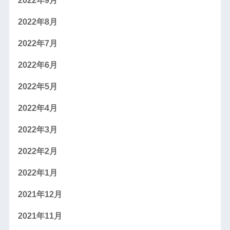
2022年9月
2022年8月
2022年7月
2022年6月
2022年5月
2022年4月
2022年3月
2022年2月
2022年1月
2021年12月
2021年11月