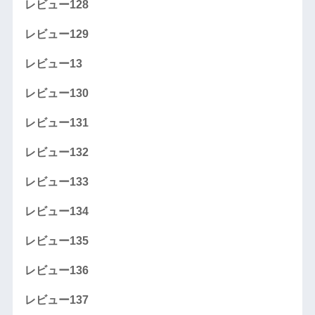
レビュー128
レビュー129
レビュー13
レビュー130
レビュー131
レビュー132
レビュー133
レビュー134
レビュー135
レビュー136
レビュー137