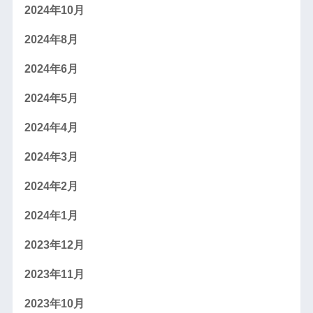
2024年10月
2024年8月
2024年6月
2024年5月
2024年4月
2024年3月
2024年2月
2024年1月
2023年12月
2023年11月
2023年10月