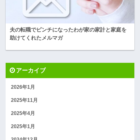
夫の転職でピンチになったわが家の家計と家庭を
助けてくれたメルマガ
アーカイブ
2026年1月
2025年11月
2025年4月
2025年1月
2024年12月