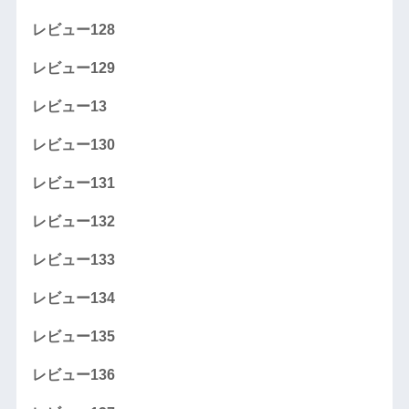
レビュー128
レビュー129
レビュー13
レビュー130
レビュー131
レビュー132
レビュー133
レビュー134
レビュー135
レビュー136