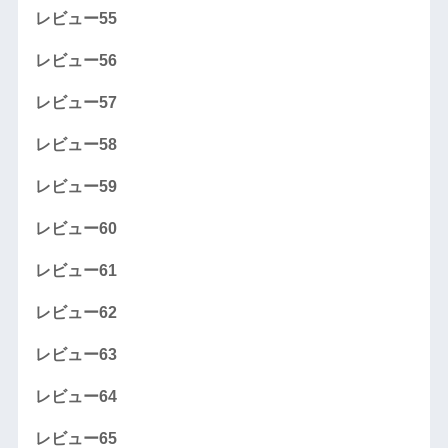
レビュー55
レビュー56
レビュー57
レビュー58
レビュー59
レビュー60
レビュー61
レビュー62
レビュー63
レビュー64
レビュー65