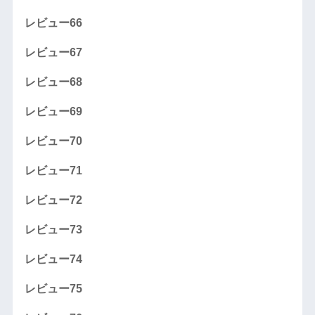
レビュー66
レビュー67
レビュー68
レビュー69
レビュー70
レビュー71
レビュー72
レビュー73
レビュー74
レビュー75