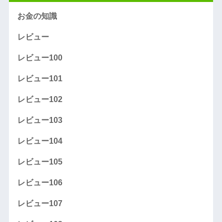
お金の知識
レビュー
レビュー100
レビュー101
レビュー102
レビュー103
レビュー104
レビュー105
レビュー106
レビュー107