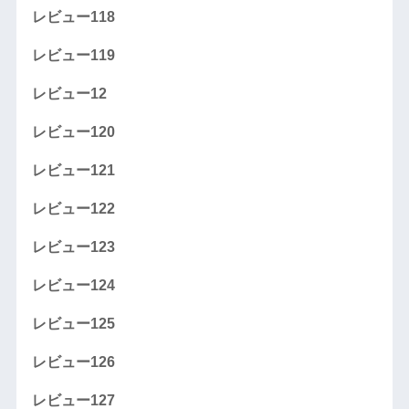
レビュー118
レビュー119
レビュー12
レビュー120
レビュー121
レビュー122
レビュー123
レビュー124
レビュー125
レビュー126
レビュー127