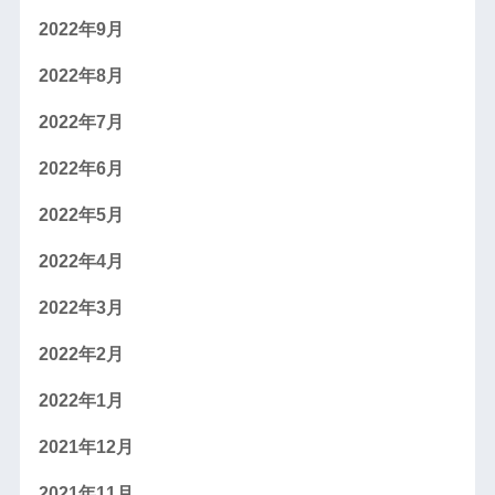
2022年9月
2022年8月
2022年7月
2022年6月
2022年5月
2022年4月
2022年3月
2022年2月
2022年1月
2021年12月
2021年11月