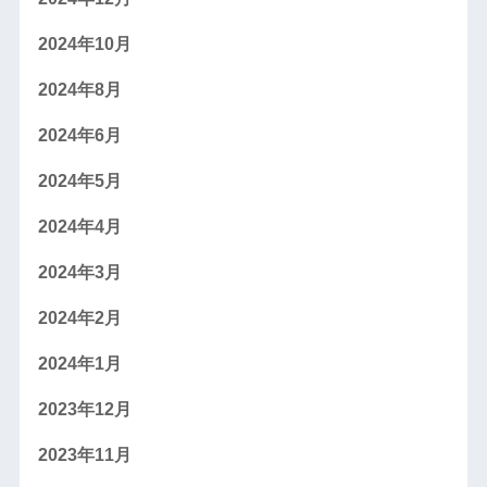
2024年10月
2024年8月
2024年6月
2024年5月
2024年4月
2024年3月
2024年2月
2024年1月
2023年12月
2023年11月