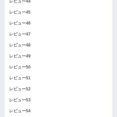
レビュー44
レビュー45
レビュー46
レビュー47
レビュー48
レビュー49
レビュー50
レビュー51
レビュー52
レビュー53
レビュー54