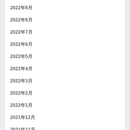
2022年9月
2022年8月
2022年7月
2022年6月
2022年5月
2022年4月
2022年3月
2022年2月
2022年1月
2021年12月
2021年11月