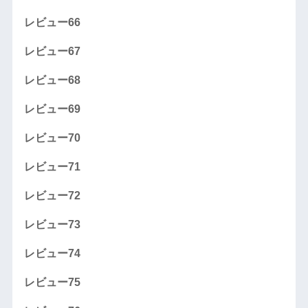
レビュー66
レビュー67
レビュー68
レビュー69
レビュー70
レビュー71
レビュー72
レビュー73
レビュー74
レビュー75